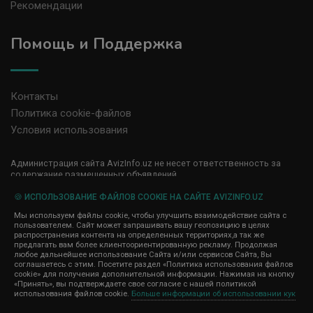
Рекомендации
Помощь и Поддержка
Контакты
Политика cookie-файлов
Условия использования
Администрация сайта AvizInfo.uz не несет ответственность за
содержание размещенных объявлений.
Мы ценим конфиденциальность наших пользователей. Мы не
передаем и не продаем личную информацию зарегистрированных
🍪 ИСПОЛЬЗОВАНИЕ ФАЙЛОВ COOKIE НА САЙТЕ AVIZINFO.UZ
пользователей AvizInfo.uz третьим лицам. Мы не отвечаем за
Мы используем файлы cookie, чтобы улучшить взаимодействие сайта с
правила конфиденциальности сайтов на которые ссылается
пользователем. Сайт может запрашивать вашу геопозицию в целях
AvizInfo.uz. На некоторых страницах нашего сайта представлена
распространения контента на определенных территориях,а так же
реклама Google Adsense Advertising Network. Чтобы узнать
предлагать вам более клиентоориентированную рекламу. Продолжая
нажмите тут
подробней о правилах конфиденциальности Google
.
любое дальнейшее использование Сайта и/или сервисов Сайта, Вы
соглашаетесь с этим. Посетите раздел «Политика использования файлов
cookie» для получения дополнительной информации. Нажимая на кнопку
«Принять», вы подтверждаете свое согласие с нашей политикой
использования файлов cookie.
Больше информации об использовании кук